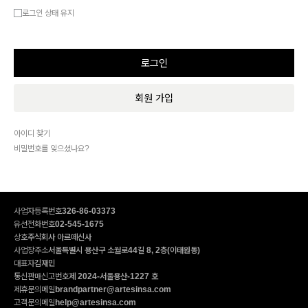
로그인 상태 유지
회원 가입
아이디 찾기
비밀번호를 잊으셨나요?
사업자등록번호
326-86-03373
유선전화번호
02-545-1675
상호
주식회사 아르떼신사
사업장주소
서울특별시 용산구 소월로44길 8, 2층(이태원동)
대표자
김재민
통신판매신고번호
제 2024-서울용산-1227 호
제휴문의메일
brandpartner@artesinsa.com
고객문의메일
help@artesinsa.com