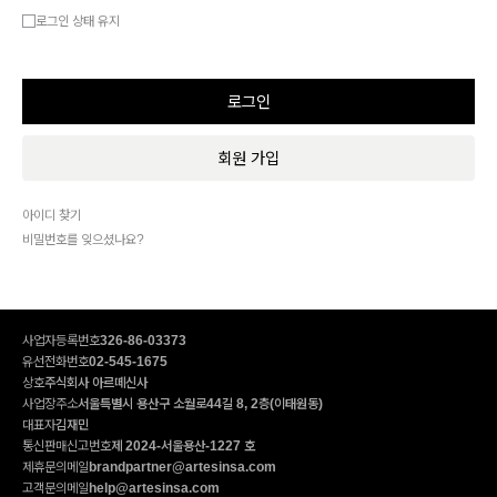
로그인 상태 유지
회원 가입
아이디 찾기
비밀번호를 잊으셨나요?
사업자등록번호
326-86-03373
유선전화번호
02-545-1675
상호
주식회사 아르떼신사
사업장주소
서울특별시 용산구 소월로44길 8, 2층(이태원동)
대표자
김재민
통신판매신고번호
제 2024-서울용산-1227 호
제휴문의메일
brandpartner@artesinsa.com
고객문의메일
help@artesinsa.com