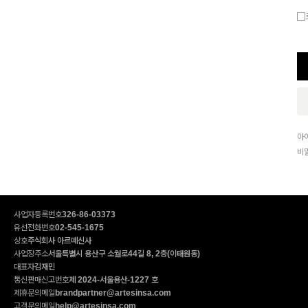
아
비
사업자등록번호
326-86-03373
유선전화번호
02-545-1675
상호
주식회사 아르떼신사
사업장주소
서울특별시 용산구 소월로44길 8, 2층(이태원동)
대표자
김재민
통신판매신고번호
제 2024-서울용산-1227 호
제휴문의메일
brandpartner@artesinsa.com
고객문의메일
help@artesinsa.com